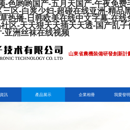
-色哟哟国产-五月天国产-午夜免费毛
三区-白浆少妇-超碰在线亚洲-精品
久草热播-日韩欧美在线中文字幕-在线
精品社区-天天狠天天插天天透-国产乱
片-亚洲丝袜在线视频
山東省農機裝備研發創新計
資訊
產品展示
企業相冊
我愛發