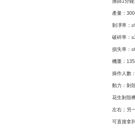
換篩1分
產量：300
剝凈率：≥9
破碎率：≤
損失率：≤0
機重：135
操作人數
動力：剝殼機
花生剝殼
左右；另
可直接拿