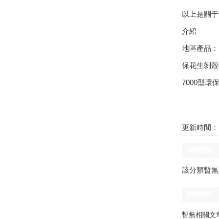
以上是關于
介紹
地區產品
保花生剝殼
7000型
更新時間：18/
相關產品
該分類暫無
相關資料
暫無相關文