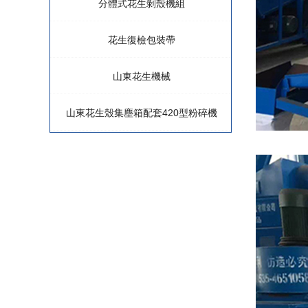
分體式花生剝殼機組
花生復檢包裝帶
山東花生機械
山東花生殼集塵箱配套420型粉碎機