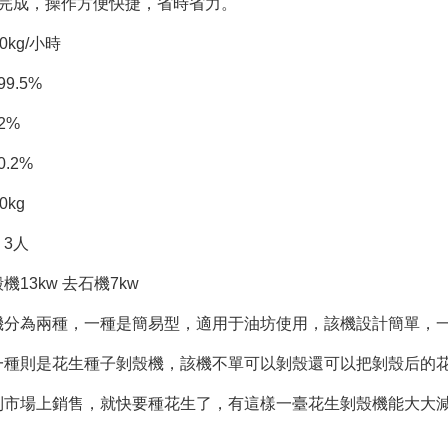
鐘完成，操作方便快捷，省時省力。
0kg/小時
9.5%
2%
.2%
0kg
：3人
13kw 去石機7kw
機分為兩種，一種是簡易型，適用于油坊使用，該機設計簡單，一
一種則是花生種子剝殼機，該機不單可以剝殼還可以把剝殼后的花
到市場上銷售，就快要種花生了，有這樣一臺花生剝殼機能大大