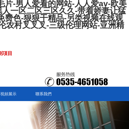
片-男人爱看的网站-人人爱av-欧美
黑人一区二区三区久久-带着娇妻让猛
免费色-狠狠干精品-另类视频在线观
子伦农村叉叉叉-三级伦理网站-亚洲精
劃項目
明視頻展示
聯系我們