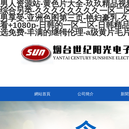
男人资源站-黄色片大全-玖玖精品视频
综合另类-久久久久久久久久一区二区
男享受-亚洲色图第三页-艳妇豪乳-
看+1080p-日韩的一区二区-日韩
选免费-丰满的继牳伦理-a级黄片毛
網站首頁
公司簡介
新聞