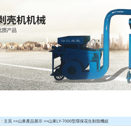
 :
主頁
>>
山東產品展示
>>
山東LY-7000型環保花生剝殼機組