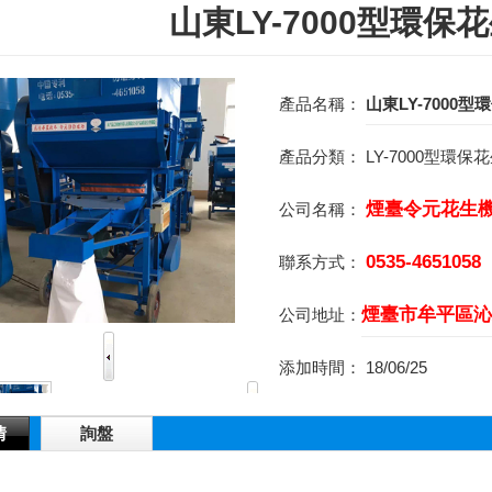
山東LY-7000型環保
產品名稱：
山東LY-7000
產品分類：
LY-7000型環
煙臺令元花生
公司名稱：
0535-4651058
聯系方式：
煙臺市牟平區沁
公司地址：
添加時間：
18/06/25
情
詢盤